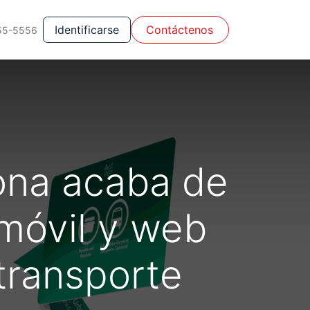
Identificarse
Con​​​​táctenos
55-5556
ona acaba de
 móvil y web
 transporte