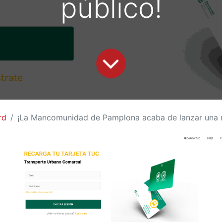
público!
rd
¡La Mancomunidad de Pamplona acaba de lanzar una nueva aplicación móvil y web para recargar tu ta