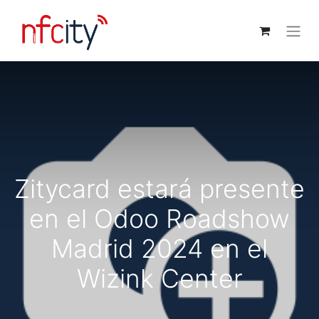
Zitycard estará presente
en el Odoo Roadshow
Madrid 2024 en el
Wizink Center